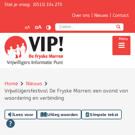
Stel je vraag:
(0513) 334 270
Navigatie overslaan
Over ons
|
Nieuws
|
Contact
Zoek
aA
aA
Menu
Home
Nieuws
Vrijwilligersfestival De Fryske Marren: een avond van
waardering en verbinding
Lees voor
Uitleg woorden
Simpele tekst