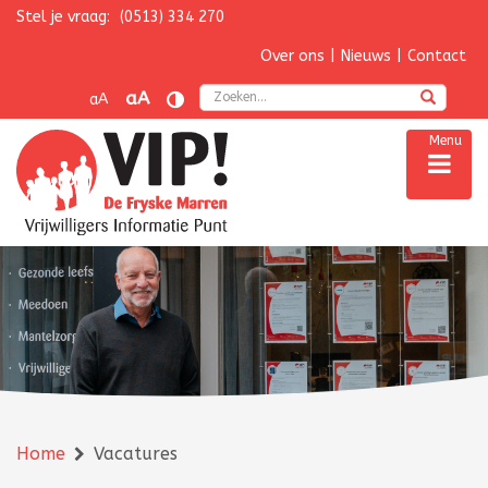
Stel je vraag:
(0513) 334 270
Navigatie overslaan
Over ons
|
Nieuws
|
Contact
Zoek
aA
aA
Menu
Home
Vacatures