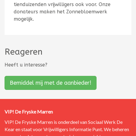
tienduizenden vrijwilligers ook voor. Onze
donateurs maken het Zonnebloemwerk
mogelijk.
Reageren
Heeft u interesse?
Bemiddel mij met de aanbieder!
VIP! De Fryske Marren
VIP! De Fryske Marren is onderdeel van
Sociaal Werk De
Kear
en staat voor Vrijwilligers Informatie Punt.
We beheren