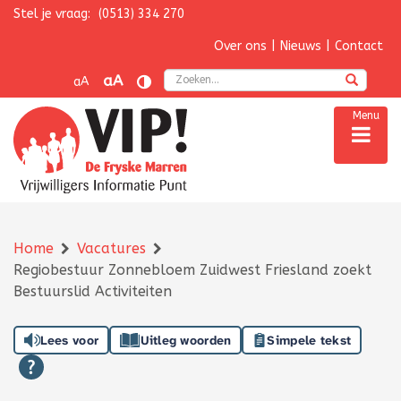
Stel je vraag:
(0513) 334 270
Navigatie overslaan
Over ons
|
Nieuws
|
Contact
Zoek
aA
aA
Menu
Home
Vacatures
Regiobestuur Zonnebloem Zuidwest Friesland zoekt
Bestuurslid Activiteiten
Lees voor
Uitleg woorden
Simpele tekst