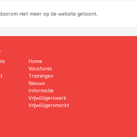
 daarom niet meer op de website getoont.
:
ns
Home
s
Vacatures
t
Trainingen
Nieuws
Informatie
Vrijwilligerswerk
Vrijwilligersmarkt