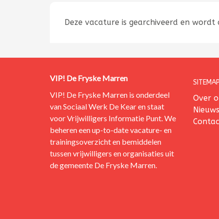
Deze vacature is gearchiveerd en wordt
VIP! De Fryske Marren
SITEMAP
VIP! De Fryske Marren is onderdeel
Over o
van
Sociaal Werk De Kear
en staat
Nieuw
voor Vrijwilligers Informatie Punt.
We
Contac
beheren een up-to-date vacature- en
trainingsoverzicht en bemiddelen
tussen vrijwilligers en organisaties uit
de gemeente De Fryske Marren.