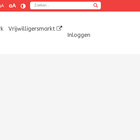
Zoeken
aA
aA
rk
Vrijwilligersmarkt
Inloggen