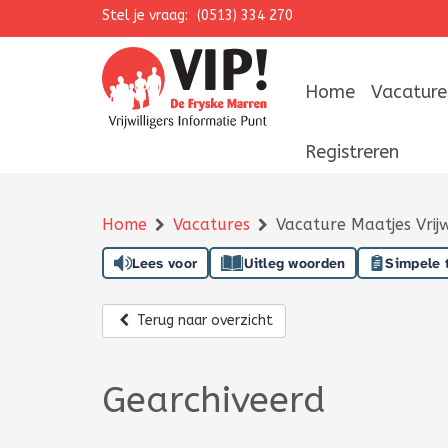
Stel je vraag:
Navigatie overslaan
(0513) 334 270
Home
Vacature
Registreren
Home
Vacatures
Vacature Maatjes Vrijw
Lees voor
Uitleg woorden
Simpele 
Terug naar overzicht
Gearchiveerd