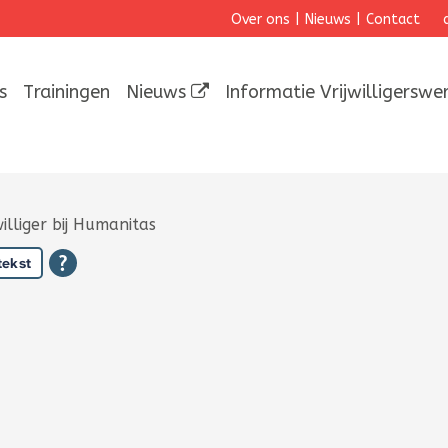
Over ons
|
Nieuws
|
Contact
s
Trainingen
Nieuws
Informatie Vrijwilligerswe
illiger bij Humanitas
tekst