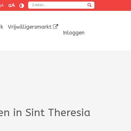
Zoeken
aA
aA
rk
Vrijwilligersmarkt
Inloggen
en in Sint Theresia