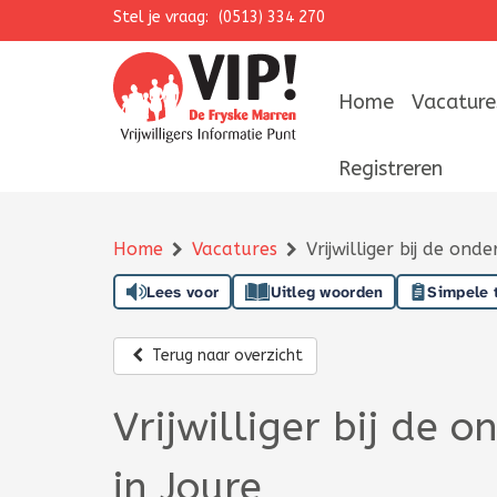
Stel je vraag:
Navigatie overslaan
(0513) 334 270
Home
Vacature
Registreren
Home
Vacatures
Vrijwilliger bij de ond
Lees voor
Uitleg woorden
Simpele 
Terug naar overzicht
Vrijwilliger bij de 
in Joure