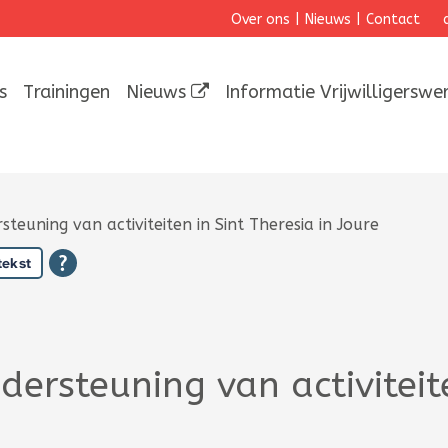
Over ons
|
Nieuws
|
Contact
s
Trainingen
Nieuws
Informatie Vrijwilligerswe
ersteuning van activiteiten in Sint Theresia in Joure
tekst
ondersteuning van activiteit