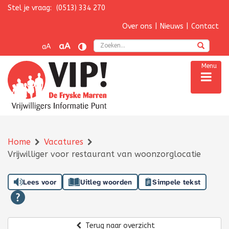
Stel je vraag:
(0513) 334 270
Navigatie overslaan
Over ons
|
Nieuws
|
Contact
Zoek
aA
aA
Menu
Home
Vacatures
Vrijwilliger voor restaurant van woonzorglocatie
Lees voor
Uitleg woorden
Simpele tekst
Terug naar overzicht