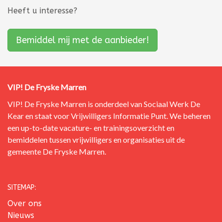
Heeft u interesse?
Bemiddel mij met de aanbieder!
VIP! De Fryske Marren
VIP! De Fryske Marren is onderdeel van
Sociaal Werk De
Kear
en staat voor Vrijwilligers Informatie Punt.
We beheren
een up-to-date vacature- en trainingsoverzicht en
bemiddelen tussen vrijwilligers en organisaties uit de
gemeente De Fryske Marren.
SITEMAP:
Over ons
Nieuws